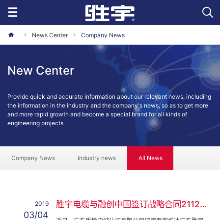
News Center
Company News
New Center
Provide quick and accurate information about our relevant news, including
the information in the industry and the company's news, so as to get more
and more rapid growth and become a special brand for all kinds of
engineering projects
Company News
Industry news
All News
胜宇电缆与融创中国签订战略合同211212
2019
03/04