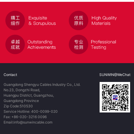
Contact
SUNWIN@WeChat
Guangdong Shengyu Cables Industry Co., Ltd.
No.23, Dongzhi Road,
Huangpu District, Guangzhou,
Guangdong Province
Zip Code:510530
Service Hotline: 400-0099-020
Fax: +86-020-3216 0096
Email:info@sunwincable.com