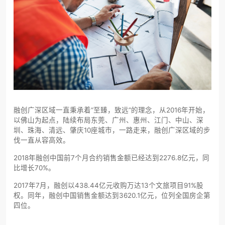
融创广深区域一直秉承着“至臻，致远”的理念，从2016年开始，
以佛山为起点，陆续布局东莞、广州、惠州、江门、中山、深
圳、珠海、清远、肇庆10座城市，一路走来，融创广深区域的步
伐一直从容高效。
2018年融创中国前7个月合约销售金额已经达到2276.8亿元，同
比增长70%。
2017年7月，融创以438.44亿元收购万达13个文旅项目91%股
权。同年，融创中国销售金额达到3620.1亿元，位列全国房企第
四位。