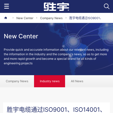
New Center
Company News
胜宇电缆通过ISO9001、
ISO14001、OHSAS18001212112
New Center
Provide quick and accurate information about our relevant news, including
the information in the industry and the company's news, so as to get more
and more rapid growth and become a special brand for all kinds of
engineering projects
Company News
Industry news
All News
胜宇电缆通过ISO9001、ISO14001、