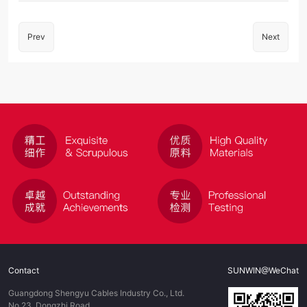
Prev
Next
Contact
SUNWIN@WeChat
Guangdong Shengyu Cables Industry Co., Ltd.
No.23, Dongzhi Road,