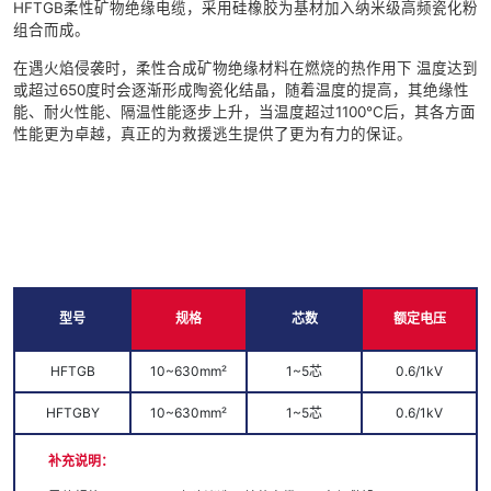
HFTGB柔性矿物绝缘电缆，采用硅橡胶为基材加入纳米级高频瓷化粉
组合而成。
在遇火焰侵袭时，柔性合成矿物绝缘材料在燃烧的热作用下 温度达到
或超过650度时会逐渐形成陶瓷化结晶，随着温度的提高，其绝缘性
能、耐火性能、隔温性能逐步上升，当温度超过1100℃后，其各方面
性能更为卓越，真正的为救援逃生提供了更为有力的保证。
型号
规格
芯数
额定电压
HFTGB
10~630mm²
1~5芯
0.6/1kV
HFTGBY
10~630mm²
1~5芯
0.6/1kV
补充说明：