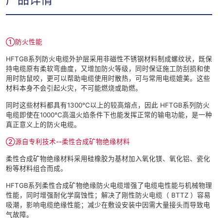
①防火性能
HFTGB系列防火电缆外护层采用非磁性不锈钢材料制成螺纹状，既保
持电缆原有柔软弯曲度，又增加防火等级，同时保证施工防刮损和使
用时防鼠咬，更可以帮助电缆使用时散热，可与常用电缆媲美。这些
材料本身不会引起火灾，不可能燃烧或助燃。
同时这些材料都具有1300℃以上的较高熔点，因此 HFTGB系列防火
电缆即使在1000℃高温火焰条件下也能发挥正常的输电功能，是一种
真正意义上的防火电缆。
②源自专利技术--柔性合成矿物绝缘材料
柔性合成矿物绝缘材料采用硅橡胶为基材加入氧化镁、氧化铝、瓷化
粉等材料组合而成。
HFTGB系列柔性合成矿物绝缘防火电缆增强了电缆电性能与机械物理
性能，同时增强耐化学腐蚀性；解决了刚性防火电缆（ BTTZ ）容易
吸潮，影响电缆绝缘性能；减少在敷设安装中因需大量接头而导致电
气故障。