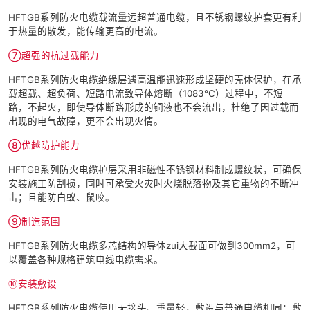
HFTGB系列防火电缆载流量远超普通电缆，且不锈钢螺纹护套更有利
于热量的散发，能传输更高的电流。
⑦超强的抗过载能力
HFTGB系列防火电缆绝缘层遇高温能迅速形成坚硬的壳体保护，在承
载超载、超负荷、短路电流致导体熔断（1083℃）过程中，不短
路，不起火，即使导体断路形成的铜液也不会流出，杜绝了因过载而
出现的电气故障，更不会出现火情。
⑧优越防护能力
HFTGB系列防火电缆护层采用非磁性不锈钢材料制成螺纹状，可确保
安装施工防刮损，同时可承受火灾时火烧脱落物及其它重物的不断冲
击；且能防白蚁、鼠咬。
⑨制造范围
HFTGB系列防火电缆多芯结构的导体zui大截面可做到300mm2，可
以覆盖各种规格建筑电线电缆需求。
⑩安装敷设
HFTGB系列防火电缆使用无接头、重量轻，敷设与普通电缆相同；敷