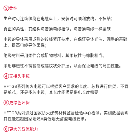
③柔性
生产时可连续缠绕在电缆盘上，安装时可顺利放线，不扭结；
真正的柔性，其结构与普通电缆相似，与普通电缆一样柔软；
电缆的导体采用成熟的绞线紧压技术，在保证导体光洁、圆整的基础
上，提高电缆导体柔性；
绝缘材料采用柔性合成矿物材料，其柔软性与橡胶相当。
采用非磁性不锈钢制成螺纹状外护层，从而保证电缆的弯曲性能。
④无接头电缆
HFTGB系列防火电缆可以根据客户要求的长度、芯数进行供货，不管
是单芯，还是多芯电缆，其长度能满足供电长度需要
⑤更绿色环保
HFTGB系列通过国家防火建筑材料监督检验中心检测，实测数据表明
其性能超越国家阻燃A类低烟无卤型电缆要求。
⑥更大的载流能力