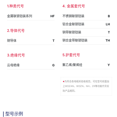
1.种类代号
4. 金属套代号
金属联锁铠装系列
HF
不锈钢联锁铠装
B
铝合金联锁铠装
LH
2.导体代号
铜带联锁铠装
T
铜合金带联锁铠装
TH
铜导体
T
5.护套代号
3.绝缘代号
聚乙烯/聚烯烃
Y
云母绝缘
G
※
为符合各地相关验收规范，可在型号前面加
上WDZAN，WDZN，NH，ZR等功能代号实
际产品相同。
型号示例