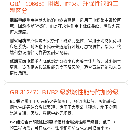
GB/T 19666：阻燃、耐火、环保性能的工
程区分
阻燃电缆
重点控制火焰沿电缆束蔓延，适用于电缆集中敷设区
域。阻燃不是“不燃”，而是在火源作用下延缓蔓延、降低火灾
扩大速度。
耐火电缆
重点保障火灾条件下线路完整性，常用于消防负荷和
应急系统。耐火也不代表普通运行环境可忽视防护，接头、终
端和敷设路径同样需要耐火配套。
低烟无卤电缆
重点降低燃烧烟密度和卤酸气体释放，减少烟气
窒息、设备腐蚀和疏散能见度下降风险，适合高端建筑和人员
密集场所。
GB 31247：B1/B2 级燃烧性能与附加分级
B1 级
通常用于更高防火等级项目，强调热释放、火焰蔓延、
烟气生成等综合燃烧表现，适用于大型公共建筑、地下空间、
轨道交通、医院、数据中心等场景。
B2 级
适合有明确阻燃要求但综合燃烧性能等级相对低于 B1
的工程场景，可在成本、性能和消防要求之间取得平衡。