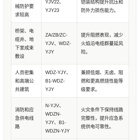
YJV22、
铠装结构提升抗压和
械防护要
YJY23
防外力损伤能力。
求较高
桥架、电
ZA/ZB/ZC-
提升阻燃表现，减少
缆井、地
YJV、WDZ-
火焰沿电缆群蔓延风
下室成束
YJY
险。
敷设
人员密集
WDZ-YJY、
兼顾低烟、无卤、阻
和高端公
B1-WDZ-
燃和更高燃烧性能等
共建筑
YJY
级要求。
N-YJV、
消防和应
火灾条件下保持线路
WDZN-
急供电线
完整性，提升应急系
YJY、B1-
路
统供电可靠性。
WDZN-YJY