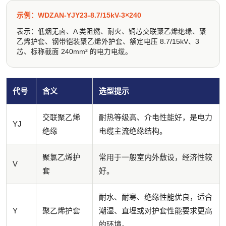
示例：WDZAN-YJY23-8.7/15kV-3×240
表示：低烟无卤、A 类阻燃、耐火、铜芯交联聚乙烯绝缘、聚
乙烯护套、钢带铠装聚乙烯外护套、额定电压 8.7/15kV、3
芯、标称截面 240mm² 的电力电缆。
代号
含义
选型提示
交联聚乙烯
耐热等级高、介电性能好，是电力
YJ
绝缘
电缆主流绝缘结构。
聚氯乙烯护
常用于一般室内外敷设，经济性较
V
套
好。
耐水、耐寒、绝缘性能优良，适合
Y
聚乙烯护套
潮湿、直埋或对护套性能要求更高
的环境。