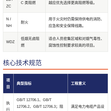
C 类阻燃
越应优先选择更高阻燃等级。
ZC
N /
用于火灾时仍需保持供电的消防、
耐火
NH
应急和安全保障线路。
低烟无卤阻
适合人员密集区域和对烟气毒性、
WDZ
燃
腐蚀性控制要求较高的项目。
核心技术规范
项
典型指标
工程意义
目
GB/T 12706.1、GB/T
执
12706.2、GB/T 12706.3；阻
满足电力电缆产品设
行