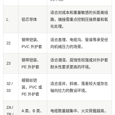
适合对成本和重量敏感的长距离线
L
铝芯导体
路，端接需重点控制压接质量和氧
化处理。
钢带铠装、
适合直埋、电缆沟、管道等承受径
22
PVC 外护套
向机械压力的场景。
钢带铠装、
适合潮湿、腐蚀性较强或对外护套
23
PE 外护套
耐水性要求更高的环境。
细钢丝铠
32 /
适合竖井、斜坡、落差较大或存在
装，PVC 或
33
轴向拉力的敷设环境。
PE 外护套
ZA /
A 类、B 类、
电缆数量越集中、火灾荷载越高，
ZB /