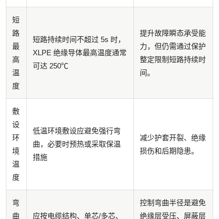
短
路
提升故障瞬态承受能
短路持续时间不超过 5s 时，
最
力，但仍需通过保护
XLPE 绝缘导体最高温度通常
高
整定限制短路持续时
可达 250℃
温
间。
度
敷
设
低温环境敷设应避免强行弯
环
减少护套开裂、绝缘
曲，必要时预热或采取保温
境
损伤和后期隐患。
措施
温
度
弯
控制弯曲半径是避免
曲
应按电缆结构、单芯/多芯、
绝缘层受压、屏蔽层