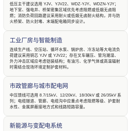
低压主干建议选用 YJV、YJV22、WDZ-YJY、WDZN-YJY；
地下室、强电井、桥架密集区域优先考虑阻燃或低烟无卤阻
燃；消防负荷回路建议采用耐火或低烟无卤耐火结构，并与防
火桥架、防火封堵、末端配电箱同步设计。
工业厂房与智能制造
连续生产线、空压站、循环水泵、锅炉房、冷冻站等大电流负
荷建议采用铜芯 YJV 或 YJV22；存在叉车碾压、管沟潮湿、
外力冲击区域应考虑铠装结构；有油污、化学气体或高温辐射
时需结合现场环境定制护套材料。
市政管廊与城市配电网
中压馈线可选用 8.7/15kV、12/20kV、18/30kV 或 26/35kV 系
列；电缆隧道、管廊、电缆沟中应重点考虑阻燃等级、护套耐
水性、金属屏蔽接地方式和线路短路容量。
新能源与变配电系统