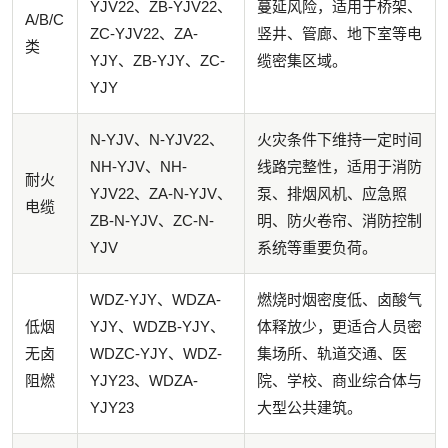
YJV22、ZB-YJV22、
蔓延风险，适用于桥架、
A/B/C
ZC-YJV22、ZA-
竖井、管廊、地下室等电
类
YJY、ZB-YJY、ZC-
缆密集区域。
YJY
N-YJV、N-YJV22、
火灾条件下维持一定时间
NH-YJV、NH-
线路完整性，适用于消防
耐火
YJV22、ZA-N-YJV、
泵、排烟风机、应急照
电缆
ZB-N-YJV、ZC-N-
明、防火卷帘、消防控制
YJV
系统等重要负荷。
WDZ-YJY、WDZA-
燃烧时烟密度低、卤酸气
低烟
YJY、WDZB-YJY、
体释放少，更适合人员密
无卤
WDZC-YJY、WDZ-
集场所、轨道交通、医
阻燃
YJY23、WDZA-
院、学校、商业综合体与
YJY23
大型公共建筑。