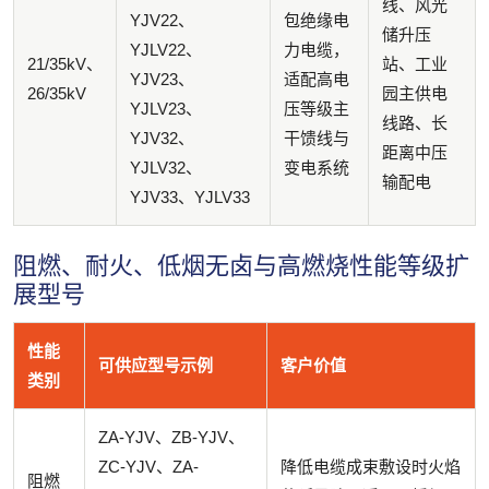
线、风光
YJV22、
包绝缘电
储升压
YJLV22、
力电缆，
21/35kV、
站、工业
YJV23、
适配高电
26/35kV
园主供电
YJLV23、
压等级主
线路、长
YJV32、
干馈线与
距离中压
YJLV32、
变电系统
输配电
YJV33、YJLV33
阻燃、耐火、低烟无卤与高燃烧性能等级扩
展型号
性能
可供应型号示例
客户价值
类别
ZA-YJV、ZB-YJV、
ZC-YJV、ZA-
降低电缆成束敷设时火焰
阻燃