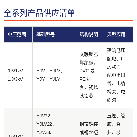
全系列产品供应清单
电压范围
基础型号
结构说明
典型应用
建筑低压
交联聚乙
配电、厂
烯绝缘，
房动力、
0.6/1kV、
YJV、YJLV、
PVC 或
配电柜出
1.8/3kV
YJY、YJLY
PE 护
线、电缆
套，铜芯
桥架、电
或铝芯
缆沟
YJV22、
直埋、管
YJLV22、
钢带铠装
廊、竖
YJV23、
或钢丝铠
井、坡
0.6/1kV、