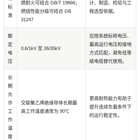
燃耐火可结合 GB/T 19666；
计、制造、检验与工
标
燃烧性能分级可结合 GB
程选型依据。
准
31247
额
应按系统标称电压、
定
最高运行电压和接地
0.6/1kV 至 26/35kV
电
方式匹配，避免低等
压
级电缆替代使用。
长
期
允
更高耐热能力有助于
许
交联聚乙烯绝缘导体长期最
提升连续负载条件下
工
高工作温度通常为 90℃
的运行稳定性。
作
温
度