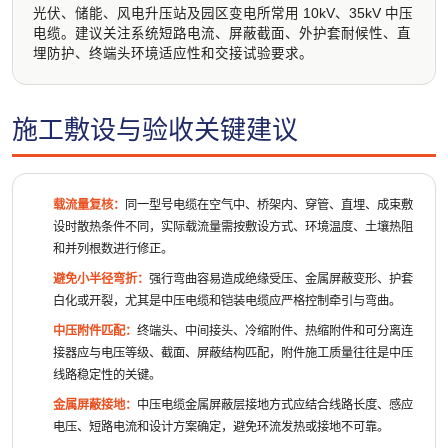
光伏、储能、风电升压站及园区变电所常用 10kV、35kV 中压
电缆。建议关注系统短路电流、屏蔽截面、外护套耐候性、直
埋防护、终端头环境适应性和交接试验要求。
施工敷设与验收关键建议
载流量复核：
同一型号电缆在空气中、桥架内、穿管、直埋、成束敷
设时散热条件不同，实际载流量需按敷设方式、环境温度、土壤热阻
和并列根数进行修正。
避免小半径弯折：
强行弯曲容易造成绝缘受压、金属屏蔽变形、护套
白化或开裂，尤其是中压电缆和铠装电缆应严格控制牵引与弯曲。
中压附件匹配：
终端头、中间接头、冷缩附件、热缩附件和可分离连
接器应与电压等级、截面、屏蔽结构匹配，附件施工质量往往是中压
线路稳定性的关键。
金属屏蔽接地：
中压电缆金属屏蔽层接地方式应结合线路长度、感应
电压、短路电流和设计方案确定，避免环流发热或接地不可靠。