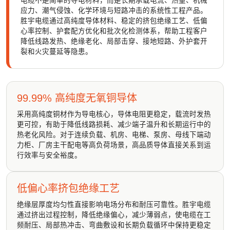
电缆不是简单的导电材料，而是长期承载电流、热量、机械
应力、潮气侵蚀、化学环境与短路冲击的系统性工程产品。
胜宇电缆通过高纯度导体材料、稳定的挤包绝缘工艺、低偏
心率控制、护套配方优化和批次化检测体系，帮助工程客户
降低线路发热、绝缘老化、局部击穿、接地短路、外护套开
裂和火灾蔓延等隐患。
99.99% 高纯度无氧铜导体
采用高纯度铜材作为导电核心，导体电阻更稳定，载流时发热
更可控，有助于降低线路损耗、减少端子温升和长期运行中的
热老化风险。对于连续负载、机房、电梯、泵房、母线下端动
力柜、厂房主干配电等高负荷场景，高品质导体直接关系到运
行效率与安全裕度。
低偏心率挤包绝缘工艺
绝缘层厚度均匀性直接影响电场分布和耐压可靠性。胜宇电缆
通过挤出过程控制，降低绝缘偏心，减少薄弱点，使电缆在工
频耐压、局部热冲击、弯曲敷设和长期负载循环中保持更稳定