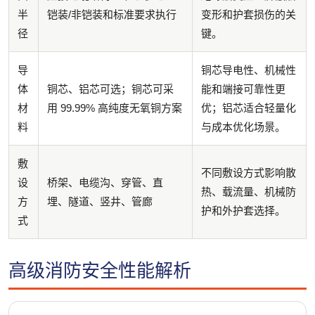
半
铠装/非铠装和标准要求执行
变形和护套损伤的关
径
键。
导
铜芯导电性、机械性
体
铜芯、铝芯可选；铜芯可采
能和端接可靠性更
材
用 99.99% 高纯度无氧铜方案
优；铝芯适合轻量化
料
与成本优化场景。
敷
不同敷设方式影响散
设
桥架、电缆沟、穿管、直
热、载流量、机械防
方
埋、隧道、竖井、管廊
护和外护套选择。
式
高级消防安全性能解析