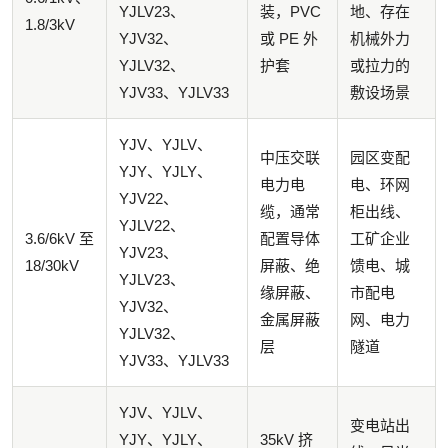
YJLV23、
装，PVC
地、存在
1.8/3kV
YJV32、
或 PE 外
机械外力
YJLV32、
护套
或拉力的
YJV33、YJLV33
敷设场景
YJV、YJLV、
中压交联
园区变配
YJY、YJLY、
电力电
电、环网
YJV22、
缆，通常
柜出线、
YJLV22、
3.6/6kV 至
配置导体
工矿企业
YJV23、
18/30kV
屏蔽、绝
馈电、城
YJLV23、
缘屏蔽、
市配电
YJV32、
金属屏蔽
网、电力
YJLV32、
层
隧道
YJV33、YJLV33
YJV、YJLV、
变电站出
YJY、YJLY、
35kV 挤